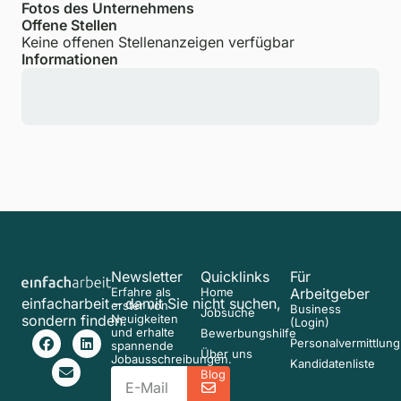
Fotos des Unternehmens
Offene Stellen
Keine offenen Stellenanzeigen verfügbar
Informationen
Newsletter
Quicklinks
Für
Erfahre als
Home
Arbeitgeber
einfacharbeit – damit Sie nicht suchen,
erster von
Business
Jobsuche
sondern finden.
Neuigkeiten
(Login)
und erhalte
Bewerbungshilfe
Personalvermittlung
spannende
Über uns
Jobausschreibungen.
Kandidatenliste
Blog