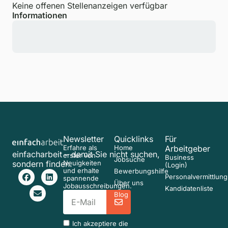
Keine offenen Stellenanzeigen verfügbar
Informationen
Newsletter
Quicklinks
Für
Erfahre als
Home
Arbeitgeber
einfacharbeit – damit Sie nicht suchen,
erster von
Business
Jobsuche
sondern finden.
Neuigkeiten
(Login)
und erhalte
Bewerbungshilfe
Personalvermittlung
spannende
Über uns
Jobausschreibungen.
Kandidatenliste
Blog
Ich akzeptiere die