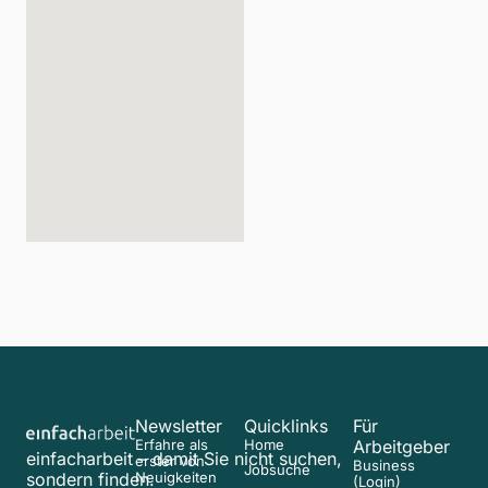
Newsletter
Quicklinks
Für
Erfahre als
Home
Arbeitgeber
einfacharbeit – damit Sie nicht suchen,
erster von
Business
Jobsuche
sondern finden.
Neuigkeiten
(Login)