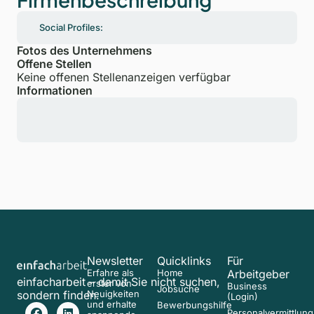
Social Profiles:
Fotos des Unternehmens
Offene Stellen
Keine offenen Stellenanzeigen verfügbar
Informationen
Newsletter
Quicklinks
Für
Erfahre als
Home
Arbeitgeber
einfacharbeit – damit Sie nicht suchen,
erster von
Business
Jobsuche
sondern finden.
Neuigkeiten
(Login)
und erhalte
Bewerbungshilfe
Personalvermittlung