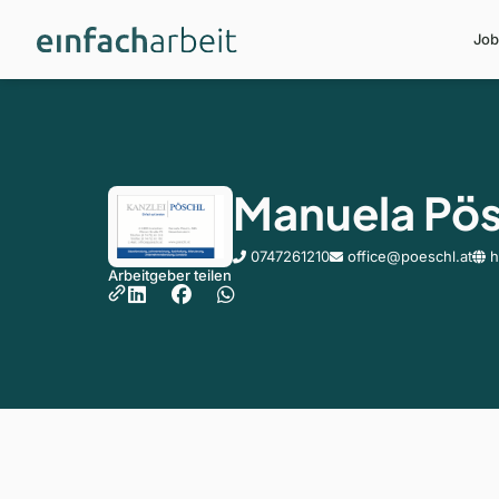
Job
Manuela Pö
0747261210
office@poeschl.at
h
Arbeitgeber teilen