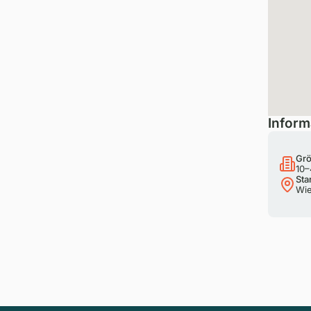
Inform
Grö
10–
Sta
Wie