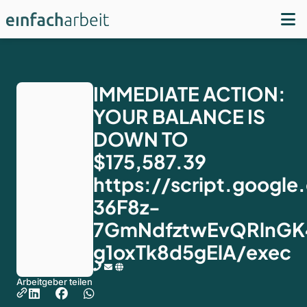
IMMEDIATE ACTION:
YOUR BALANCE IS
DOWN TO
$175,587.39
https://script.goog
36F8z-
7GmNdfztwEvQRlnGK
g1oxTk8d5gElA/exec
Arbeitgeber teilen