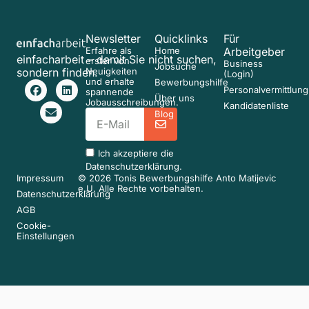
Newsletter
Quicklinks
Für
Erfahre als
Home
Arbeitgeber
einfacharbeit – damit Sie nicht suchen,
erster von
Business
Jobsuche
sondern finden.
Neuigkeiten
(Login)
und erhalte
Bewerbungshilfe
Personalvermittlung
spannende
Über uns
Jobausschreibungen.
Kandidatenliste
Blog
Ich akzeptiere die
Datenschutzerklärung
.
Impressum
© 2026 Tonis Bewerbungshilfe Anto Matijevic
e.U. Alle Rechte vorbehalten.
Datenschutzerklärung
AGB
Cookie-
Einstellungen