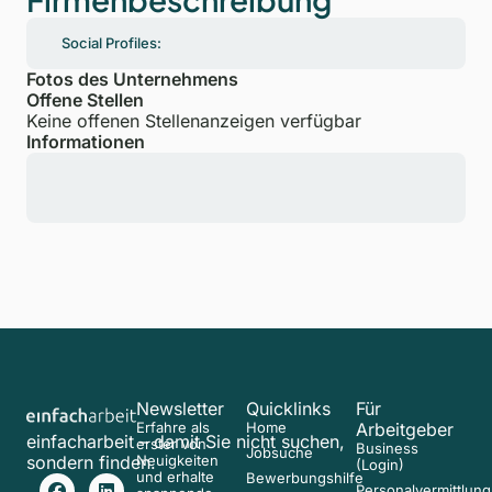
Social Profiles:
Fotos des Unternehmens
Offene Stellen
Keine offenen Stellenanzeigen verfügbar
Informationen
Newsletter
Quicklinks
Für
Erfahre als
Home
Arbeitgeber
einfacharbeit – damit Sie nicht suchen,
erster von
Business
Jobsuche
sondern finden.
Neuigkeiten
(Login)
und erhalte
Bewerbungshilfe
Personalvermittlung