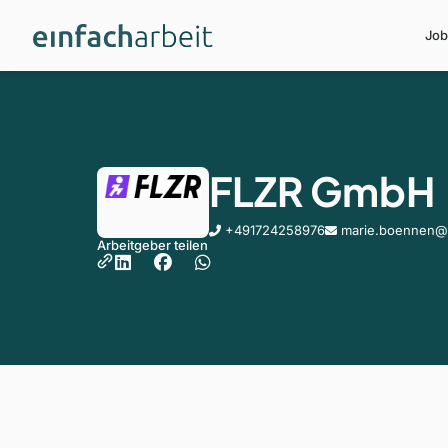
Job
FLZR GmbH
+491724258976
marie.boennen@f
Arbeitgeber teilen