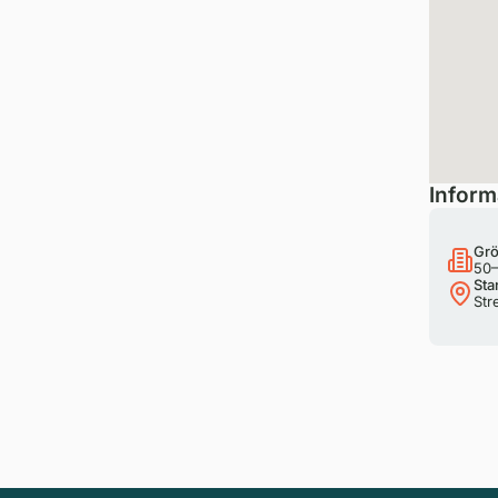
Inform
Grö
50–
Sta
Str