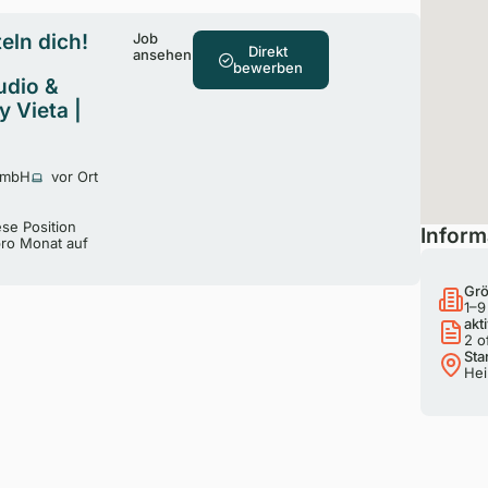
eln dich!
Job
Direkt
ansehen
bewerben
udio &
 Vieta |
 GmbH
vor Ort
ese Position
Inform
pro Monat auf
Grö
1–9
akt
2 o
Sta
Hei