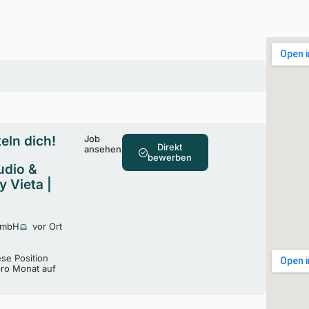
eln dich!
Job
Direkt
ansehen
bewerben
udio &
 Vieta |
 GmbH
vor Ort
ese Position
pro Monat auf