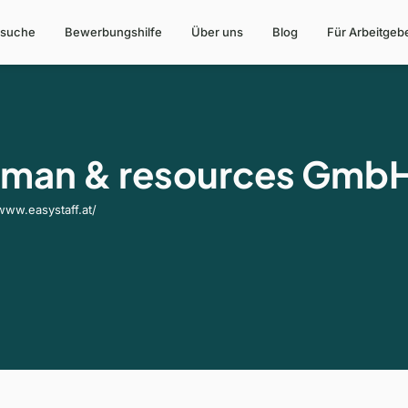
suche
Bewerbungshilfe
Über uns
Blog
Für Arbeitgeb
human & resources Gmb
/www.easystaff.at/