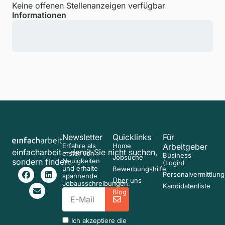
Keine offenen Stellenanzeigen verfügbar
Informationen
Newsletter
Quicklinks
Für
Erfahre als
Home
Arbeitgeber
einfacharbeit – damit Sie nicht suchen,
erster von
Business
Jobsuche
sondern finden.
Neuigkeiten
(Login)
und erhalte
Bewerbungshilfe
Personalvermittlung
spannende
Über uns
Jobausschreibungen.
Kandidatenliste
Blog
Ich akzeptiere die