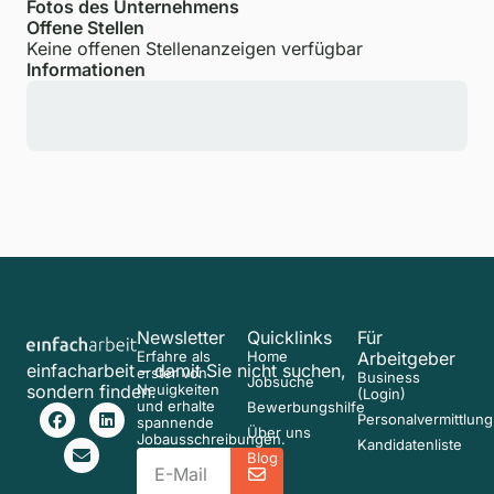
Fotos des Unternehmens
Offene Stellen
Keine offenen Stellenanzeigen verfügbar
Informationen
Newsletter
Quicklinks
Für
Erfahre als
Home
Arbeitgeber
einfacharbeit – damit Sie nicht suchen,
erster von
Business
Jobsuche
sondern finden.
Neuigkeiten
(Login)
und erhalte
Bewerbungshilfe
Personalvermittlung
spannende
Über uns
Jobausschreibungen.
Kandidatenliste
Blog