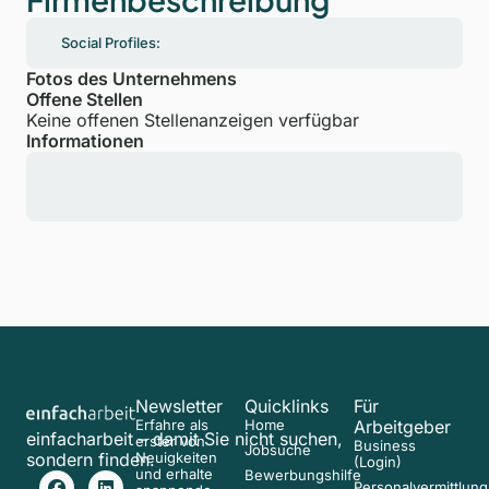
Social Profiles:
Fotos des Unternehmens
Offene Stellen
Keine offenen Stellenanzeigen verfügbar
Informationen
Newsletter
Quicklinks
Für
Erfahre als
Home
Arbeitgeber
einfacharbeit – damit Sie nicht suchen,
erster von
Business
Jobsuche
sondern finden.
Neuigkeiten
(Login)
und erhalte
Bewerbungshilfe
Personalvermittlung