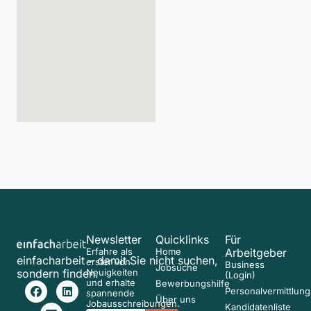
Newsletter
Quicklinks
Für
Erfahre als
Home
Arbeitgeber
einfacharbeit – damit Sie nicht suchen,
erster von
Business
Jobsuche
sondern finden.
Neuigkeiten
(Login)
und erhalte
Bewerbungshilfe
Personalvermittlung
spannende
Über uns
Jobausschreibungen.
Kandidatenliste